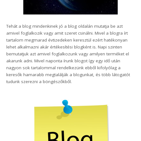
Tehát a blog mindenkinek jó a blog oldalán mutatja be azt
amivel foglalkozik vagy amit szeret csinálni. Mivel a blogra írt
tartalom megmarad évtizedeken keresztül ezért hatékonyan
lehet alkalmazni akár értékesítési blogként is. Napi szinten
bemutatjuk azt amivel foglalkozunk vagy amilyen terméket el
akarunk adni. Mivel naponta írunk blogot így egy idő után
nagyon sok tartalommal rendelkezünk ebből kifolyólag a
keresők hamarabb megtalálják a blogunkat, és több látogatót
tudunk szerezni a böngészőkből.