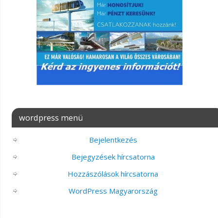
wordpress menü
Bejelentkezés
Bejegyzések hírcsatorna
Hozzászólások hírcsatorna
WordPress Magyarország