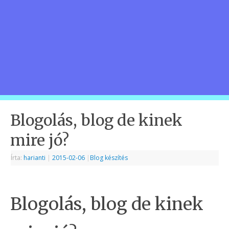
Blogolás, blog de kinek
mire jó?
Írta:
harianti
|
2015-02-06
|
Blog készítés
Blogolás, blog de kinek