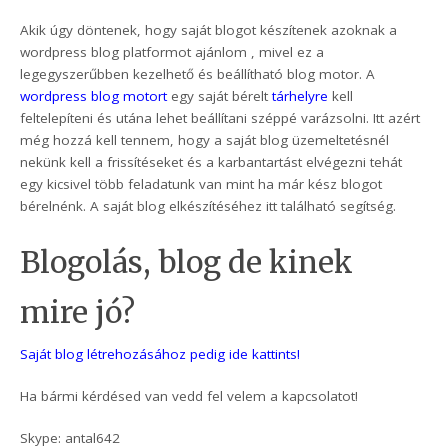
Akik úgy döntenek, hogy saját blogot készítenek azoknak a
wordpress blog platformot ajánlom , mivel ez a
legegyszerűbben kezelhető és beállítható blog motor. A
wordpress blog motor
t
egy saját bérelt
tárhelyre
kell
feltelepíteni és utána lehet beállítani széppé varázsolni. Itt azért
még hozzá kell tennem, hogy a saját blog üzemeltetésnél
nekünk kell a frissítéseket és a karbantartást elvégezni tehát
egy kicsivel több feladatunk van mint ha már kész blogot
bérelnénk. A saját blog elkészítéséhez itt található segítség.
Blogolás, blog de kinek
mire jó?
Saját blog létrehozásához pedig ide kattints!
Ha bármi kérdésed van vedd fel velem a kapcsolatot!
Skype: antal642