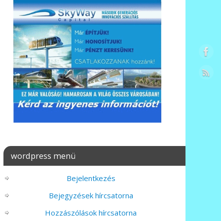
wordpress menü
Bejelentkezés
Bejegyzések hírcsatorna
Hozzászólások hírcsatorna