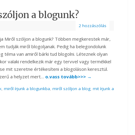
szóljon a blogunk?
2 hozzászólás
ja Miről szóljon a blogunk? Többen megkerestek már,
em tudják miről blogoljanak. Pedig ha belegondolunk
g téma van amiről bárki tud blogolni. Léteznek olyan
kor valaki rendelkezik már egy tervvel vagy termékkel
se mit szeretne értékesíteni a blogoláson keresztül.
szerű a helyzet mert…
o.vass tovább>>>
→
k
,
miről írjunk a blogunkba
,
miről szóljon a blog
,
mit írjunk a