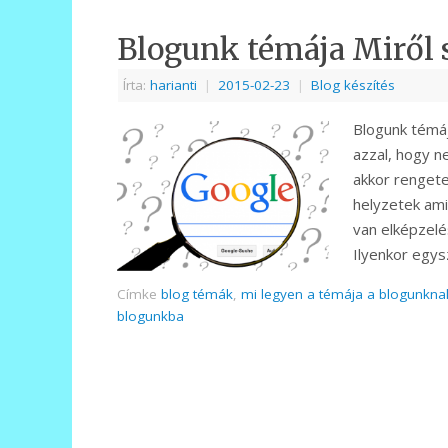
Blogunk témája Miről 
Írta:
harianti
|
2015-02-23
|
Blog készítés
Blogunk témá
azzal, hogy n
akkor rengete
helyzetek ami
van elképzelé
Ilyenkor egy
Címke
blog témák
,
mi legyen a témája a blogunkna
blogunkba