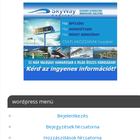
wordpress menü
Bejelentkezés
Bejegyzések hírcsatorna
Hozzászólások hírcsatorna