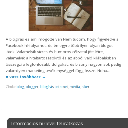
A blogírás és ami mögötte van Nem tudom, hogy figyeled-e a
Facebook hírfolyamot, de én egyre több ilyen-olyan blogot
látok. Valamelyik vicces és humoros célzattal jött létre,
valamelyik a hiteltartozásokról és az abból való kilábalásban
összegzi a legfontosabb dolgokat, és bizony nagyon sok pedig
valamilyen marketing tevékenységgel függ össze. Noha…
o.vass tovább>>>
→
Címke
blog
,
blogger
,
blogírás
,
internet
,
média
,
siker
Információs hírlevél feliratkozás