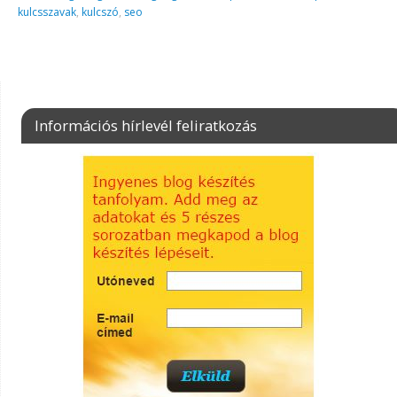
kulcsszavak
,
kulcszó
,
seo
Információs hírlevél feliratkozás