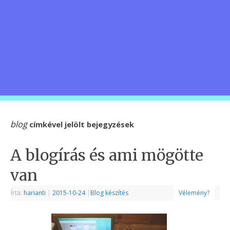
blog
címkével jelölt bejegyzések
A blogírás és ami mögötte
van
Írta:
harianti
|
2015-10-24
|
Blog készítés
Vélemény?