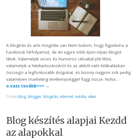
A blogírás és ami mögötte van Nem tudom, hogy figyeled-e a
Facebook hírfolyamot, de én egyre több ilyen-olyan blogot
látok. Valamelyik vicces és humoros célzattal jött létre,
valamelyik a hiteltartozásokról és az abból való kilábalásban
összegzi a legfontosabb dolgokat, és bizony nagyon sok pedig
valamilyen marketing tevékenységgel függ össze. Noha…
o.vass tovább>>>
→
Címke
blog
,
blogger
,
blogírás
,
internet
,
média
,
siker
Blog készítés alapjai Kezdd
az alapokkal