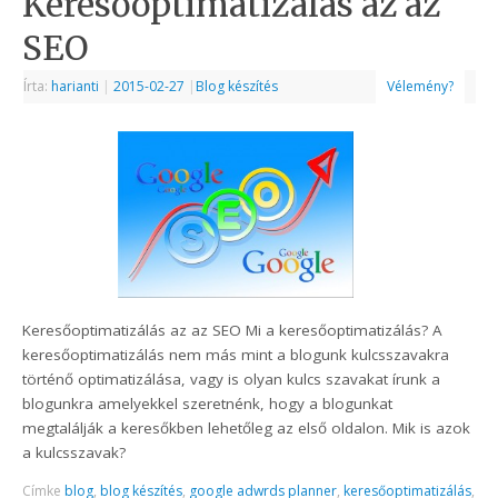
Keresőoptimatizálás az az
SEO
Írta:
harianti
|
2015-02-27
|
Blog készítés
Vélemény?
Keresőoptimatizálás az az SEO Mi a keresőoptimatizálás? A
keresőoptimatizálás nem más mint a blogunk kulcsszavakra
történő optimatizálása, vagy is olyan kulcs szavakat írunk a
blogunkra amelyekkel szeretnénk, hogy a blogunkat
megtalálják a keresőkben lehetőleg az első oldalon. Mik is azok
a kulcsszavak?
Címke
blog
,
blog készítés
,
google adwrds planner
,
keresőoptimatizálás
,